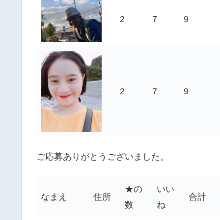
2
7
9
2
7
9
ご応募ありがとうございました。
★の
いい
なまえ
住所
合計
数
ね