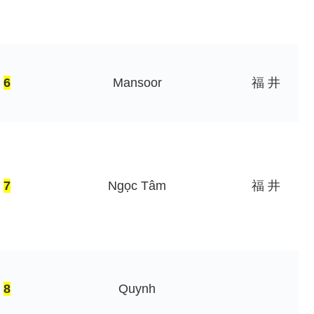
6
Mansoor
福 井
7
Ngọc Tâm
福 井
8
Quynh