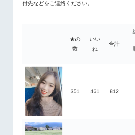
付先などをご連絡ください。
★の
いい
合計
数
ね
351
461
812