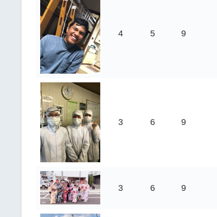
4
5
9
3
6
9
3
6
9