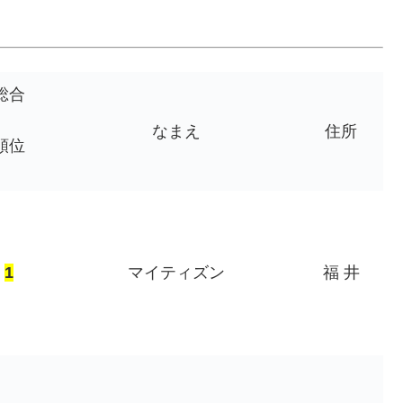
総合
なまえ
住所
順位
1
マイティズン
福 井