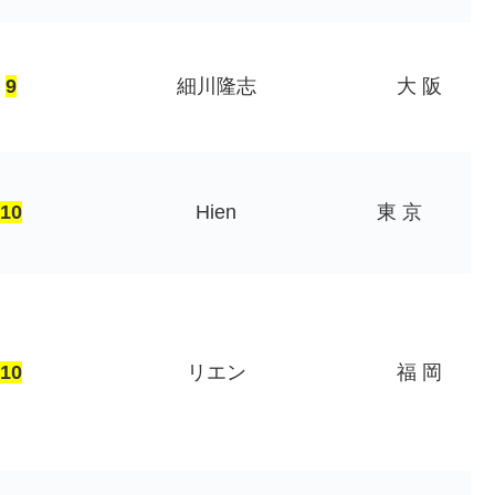
9
細川隆志
大 阪
10
Hien
東 京
10
リエン
福 岡