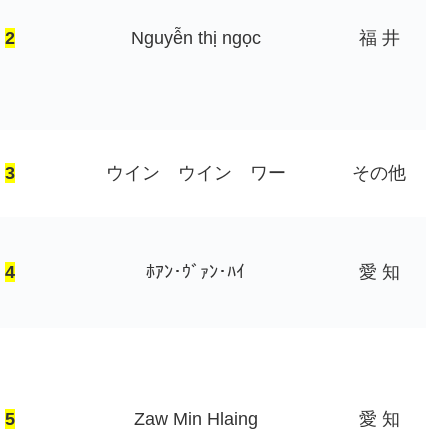
2
Nguyễn thị ngọc
福 井
3
ウイン ウイン ワー
その他
4
ﾎｱﾝ･ｳﾞｧﾝ･ﾊｲ
愛 知
5
Zaw Min Hlaing
愛 知