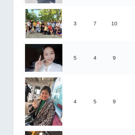
3
7
10
5
4
9
4
5
9