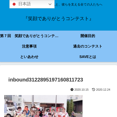
日本語
技能実習＆特定技能の外国人と、彼らを支える全ての人たちへ
『笑顔でありがとうコンテスト』
第７回 笑顔でありがとうコンテスト
開催目的
注意事項
過去のコンテスト
といあわせ
SAVEとは
inbound3122895197160811723
2020.10.15
2020.12.24