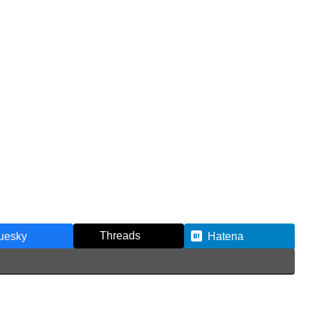
Threads
uesky
Hatena