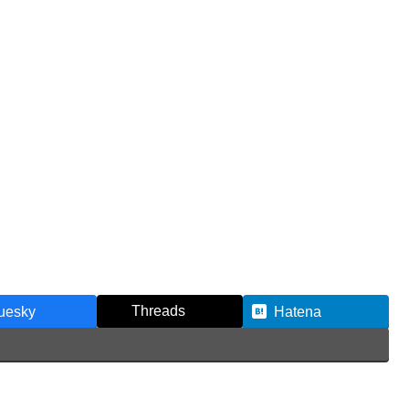
Threads
uesky
Hatena