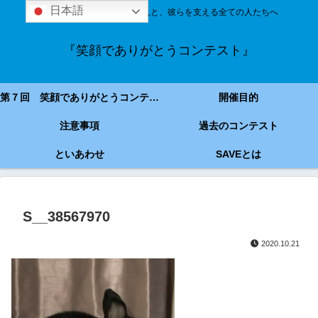
日本語
技能実習＆特定技能の外国人と、彼らを支える全ての人たちへ
『笑顔でありがとうコンテスト』
第７回 笑顔でありがとうコンテスト
開催目的
注意事項
過去のコンテスト
といあわせ
SAVEとは
S__38567970
2020.10.21